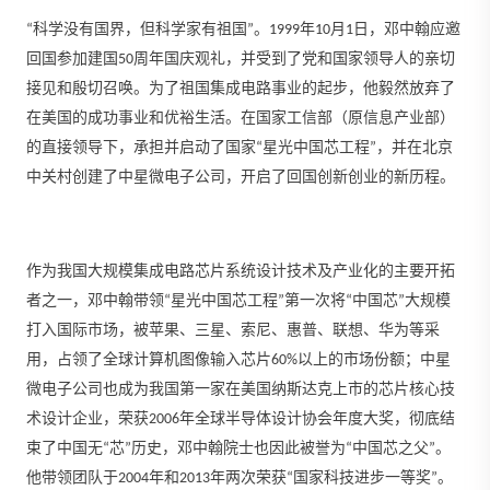
“科学没有国界，但科学家有祖国”。1999年10月1日，邓中翰应邀
回国参加建国50周年国庆观礼，并受到了党和国家领导人的亲切
接见和殷切召唤。为了祖国集成电路事业的起步，他毅然放弃了
在美国的成功事业和优裕生活。在国家工信部（原信息产业部）
的直接领导下，承担并启动了国家“星光中国芯工程”，并在北京
中关村创建了中星微电子公司，开启了回国创新创业的新历程。
作为我国大规模集成电路芯片系统设计技术及产业化的主要开拓
者之一，邓中翰带领“星光中国芯工程”第一次将“中国芯”大规模
打入国际市场，被苹果、三星、索尼、惠普、联想、华为等采
用，占领了全球计算机图像输入芯片60%以上的市场份额；中星
微电子公司也成为我国第一家在美国纳斯达克上市的芯片核心技
术设计企业，荣获2006年全球半导体设计协会年度大奖，彻底结
束了中国无“芯”历史，邓中翰院士也因此被誉为“中国芯之父”。
他带领团队于2004年和2013年两次荣获“国家科技进步一等奖”。