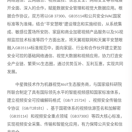
网络通信、云网融合、视频监控、信息安全、网络安全等领域展
开全面、深入的合作，赋能数据安全管理和视觉大数据应用。根
据合作协议，双方将以GB 37300、GB35114和公共安全SVAC国家
标准等为准绳，结合“平安慧眼”建设理念和实施经验，从系统集
成、敏感位置场所安防、家庭和商业加密视频产品服务以及5G视
频监控技术标准等四个方面出发，将天翼视联网和天翼平安慧眼
融入GB35114标准规范中，面向家庭、行业和合作伙伴建立更加
安全可控的基础网络通信、视觉大数据和视频应用，协力打造安
全产业链、繁荣5G生态圈，通过优势互补、互利互惠，实现共同
发展。
中星微技术作为机器视觉AIoT生态服务商，与国家级科研院
所联合制定了具有国际领先水平的智能视频感知国家标准体系，
建立视频安全可控编解码格式（GB/T 25724）、视频安全传输信
令协议（GB/T28181）、基于国密体系的视频信源签名和加解密
（GB35114）和视频安全重点领域（GB37300）等四大核心标准，
实现视频安全采集、传输和智能化应用，有力保障公共安全和信