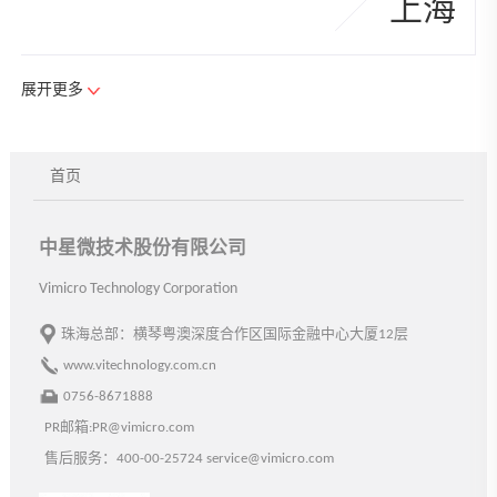
上海
展开更多
中星智能系统技术有限公司
首页
山西省综改示范区太原唐槐园区
大昌南路13号中星技术产业园
电话
+86-351-7551810
中星微技术股份有限公司
传真+86-351-7551801
太原
Vimicro Technology Corporation
珠海总部：横琴粤澳深度合作区国际金融中心大厦12层
www.vitechnology.com.cn
0756-8671888
中星电子股份有限公司
PR邮箱:PR@vimicro.com
天津经济技术开发区第五大街
售后服务：400-00-25724 service@vimicro.com
泰达服务外包园中星电子5层