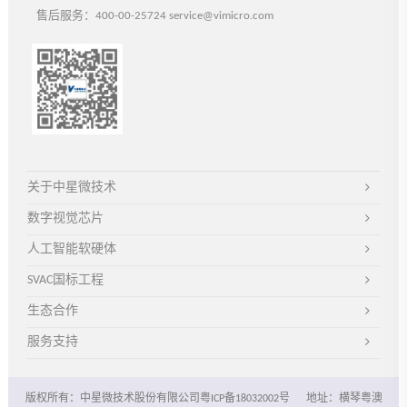
天津经济技术开发区第五大街
售后服务：400-00-25724 service@vimicro.com
泰达服务外包园中星电子5层
电话
+86-22-59861000
传真+86-22-59823100
天津
关于中星微技术
福州中星电子有限公司
数字视觉芯片
福州市高新区海西园创业路10号
人工智能软硬体
万福中心2号楼3F01、02室
电话
+86-591-38268278
SVAC国标工程
传真+86-591-38268399
福州
生态合作
服务支持
版权所有：中星微技术股份有限公司粤ICP备18032002号
地址：横琴粤澳