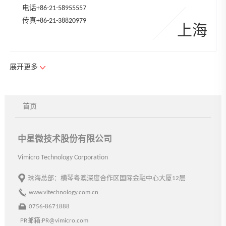
电话
+86-21-58955557
传真+86-21-38820979
上海
展开更多
中星智能系统技术有限公司
首页
山西省综改示范区太原唐槐园区
大昌南路13号中星技术产业园
电话
+86-351-7551810
中星微技术股份有限公司
传真+86-351-7551801
太原
Vimicro Technology Corporation
珠海总部：横琴粤澳深度合作区国际金融中心大厦12层
www.vitechnology.com.cn
0756-8671888
中星电子股份有限公司
PR邮箱:PR@vimicro.com