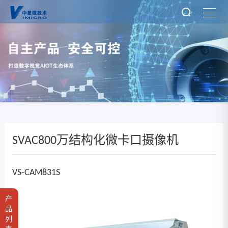
SVAC800万结构化微卡口摄像机
VS-CAM831S
产
品
列